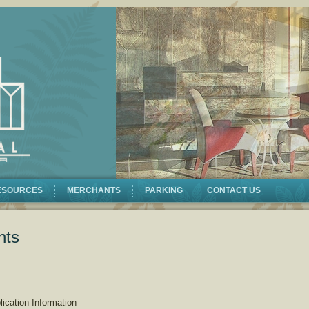
ESOURCES
MERCHANTS
PARKING
CONTACT US
nts
cation Information